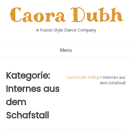
Skip
Caora Dubh
to
content
A Fusion Style Dance Company
Menu
Kategorie:
Caora Dubh
>
Blog
>
Internes aus
dem Schafstall
Internes aus
dem
Schafstall