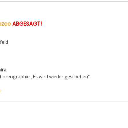
wazee
ABGESAGT!
feld
ira
.
horeographie „Es wird wieder geschehen“.
)