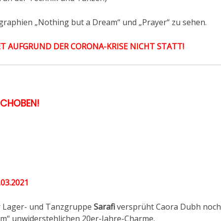
graphien „Nothing but a Dream“ und „Prayer“ zu sehen.
T AUFGRUND DER CORONA-KRISE NICHT STATT!
SCHOBEN!
03.2021
r Lager- und Tanzgruppe
Sarafi
versprüht Caora Dubh noch
am“ unwiderstehlichen 20er-Jahre-Charme.