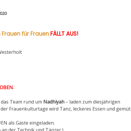
020
 Frauen für Frauen
FÄLLT AUS!
Westerholt
HOBEN.
nd das Team rund um
Nadhiyah
– laden zum diesjährigen
 der Frauenkulturtage wird Tanz, leckeres Essen und gemüt
EN als Gäste eingeladen.
an der Technik und Tänzer.)