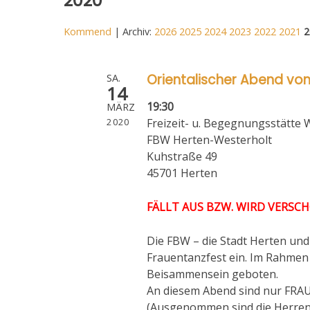
2020
Kommend
| Archiv:
2026
2025
2024
2023
2022
2021
2
Orientalischer Abend von
SA.
14
19:30
MÄRZ
2020
Freizeit- u. Begegnungsstätte 
FBW Herten-Westerholt
Kuhstraße 49
45701 Herten
FÄLLT AUS BZW. WIRD VERSC
Die FBW – die Stadt Herten u
Frauentanzfest ein. Im Rahmen
Beisammensein geboten.
An diesem Abend sind nur FRAU
(Ausgenommen sind die Herren 